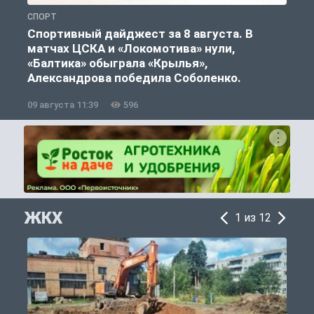
СПОРТ
С
Спортивный дайджест за 8 августа. В
матчах ЦСКА и «Локомотива» нули,
«Балтика» обыграла «Крылья»,
Александрова победила Соболенко.
09 августа 11:39
596
0
ЖКХ
1 из 12