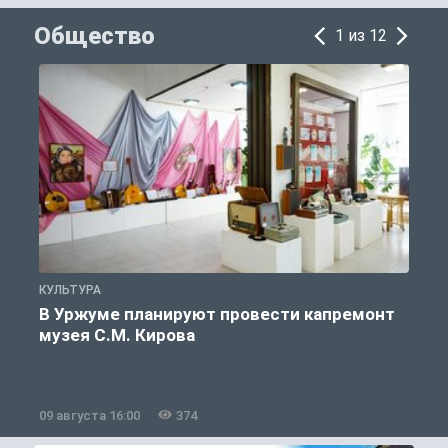
Общество
1 из 12
КУЛЬТУРА
П
В Уржуме планируют провести капремонт
музея С.М. Кирова
09 августа 16:00
374
0