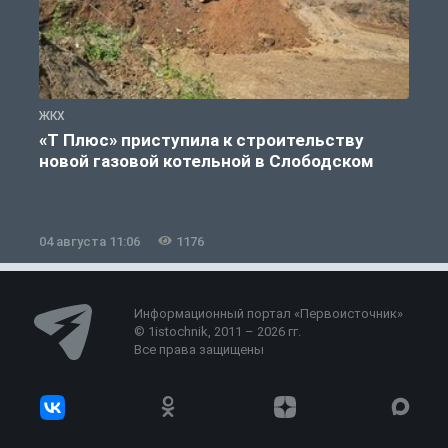
ЖКХ
Ж
«Т Плюс» приступила к строительству
новой газовой котельной в Слободском
04 августа 11:06
1176
0
Информационный портал «Первоисточник»
© 1istochnik, 2011 – 2026 гг.
Все права защищены