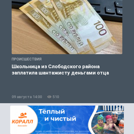
ПРОИСШЕСТВИЯ
П
Школьница из Слободского района
К
заплатила шантажисту деньгами отца
09 августа 14:00
510
0