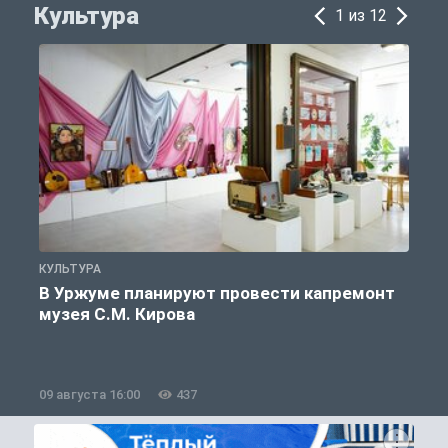
Культура
1 из 12
КУЛЬТУРА
К
В Уржуме планируют провести капремонт
музея С.М. Кирова
09 августа 16:00
437
0