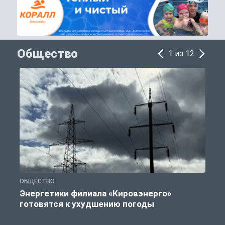
Общество
1 из 12
ОБЩЕСТВО
К
Энергетики филиала «Кировэнерго»
готовятся к ухудшению погоды