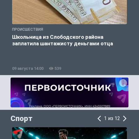
ПРОИСШЕСТВИЯ
П
Школьница из Слободского района
К
заплатила шантажисту деньгами отца
09 августа 14:00
539
0
Спорт
1 из 12