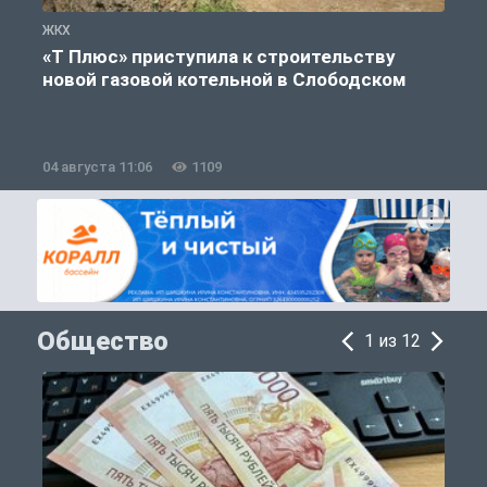
ЖКХ
Ж
«Т Плюс» приступила к строительству
новой газовой котельной в Слободском
04 августа 11:06
1109
0
Общество
1 из 12