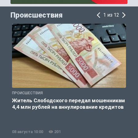
Происшествия
1 из 12
ПРОИСШЕСТВИЯ
П
Житель Слободского передал мошенникам
4,4 млн рублей на аннулирование кредитов
08 августа 10:00
201
0