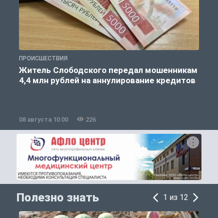
ПРОИСШЕСТВИЯ
О
Житель Слободского передал мошенникам
4,4 млн рублей на аннулирование кредитов
08 августа 10:00
226
0
Полезно знать
1 из 12