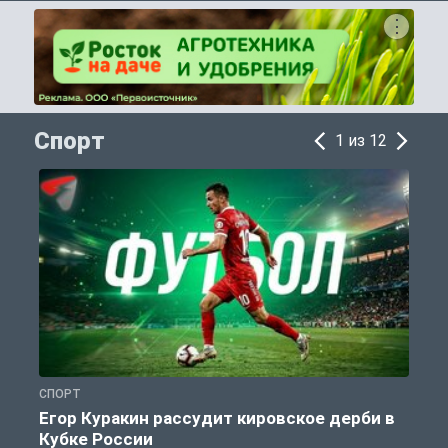
Спорт
1 из 12
СПОРТ
С
Егор Куракин рассудит кировское дерби в
Кубке России
«