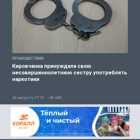
ПРОИСШЕСТВИЯ
П
Кировчанка принуждала свою
несовершеннолетнюю сестру употреблять
к
наркотики
06 августа 17:15
689
0