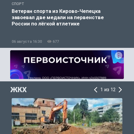
СПОРТ
С
Ветеран спорта из Кирово-Чепецка
завоевал две медали на первенстве
России по лёгкой атлетике
06 августа 16:30
677
0
ЖКХ
1 из 12