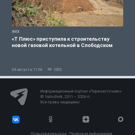
ЖКХ
Ж
«Т Плюс» приступила к строительству
новой газовой котельной в Слободском
04 августа 11:06
1050
0
Информационный портал «Первоисточник»
© 1istochnik, 2011 – 2026 гг.
Все права защищены
Пользовательское
Правовая информация