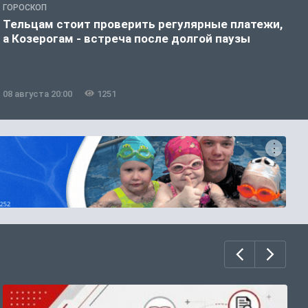
ГОРОСКОП
О
Тельцам стоит проверить регулярные платежи,
У
а Козерогам - встреча после долгой паузы
08 августа 20:00
1251
0