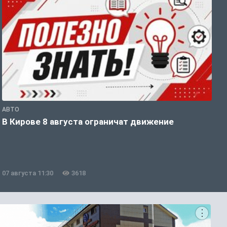
АВТО
П
В Кирове 8 августа ограничат движение
В
о
07 августа 11:30
3618
0