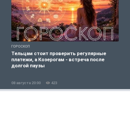
ГОРОСКОП
О
Тельцам стоит проверить регулярные
платежи, а Козерогам - встреча после
долгой паузы
08 августа 20:00
423
0
Полезно знать
1 из 12