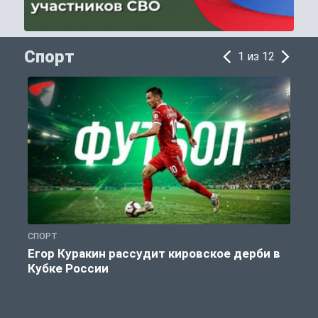
Спорт
1 из 12
СПОРТ
С
Егор Куракин рассудит кировское дерби в
Кубке России
«