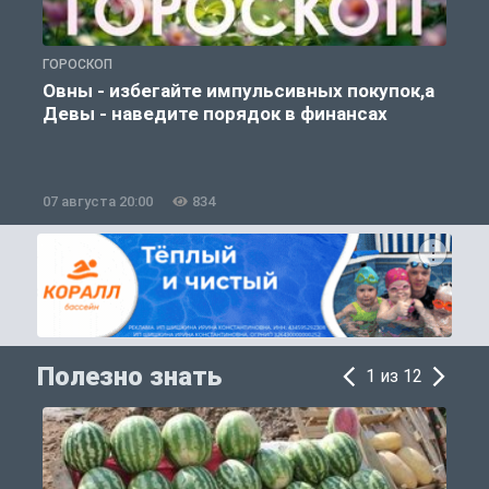
ГОРОСКОП
П
Овны - избегайте импульсивных покупок,а
Девы - наведите порядок в финансах
07 августа 20:00
834
0
Полезно знать
1 из 12