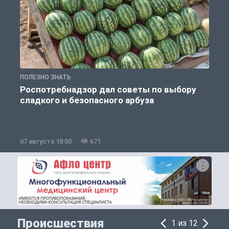
ПОЛЕЗНО ЗНАТЬ
П
Роспотребнадзор дал советы по выбору
сладкого и безопасного арбуза
07 августа 18:00
671
0
Происшествия
1 из 12