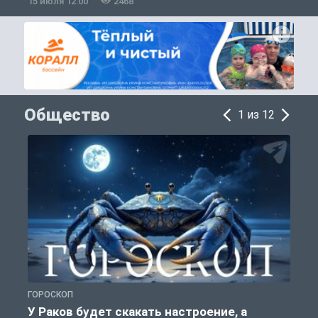
15 июля 12:00
2468
1
Общество
1 из 12
ГОРОСКОП
О
У Раков будет скакать настроение, а