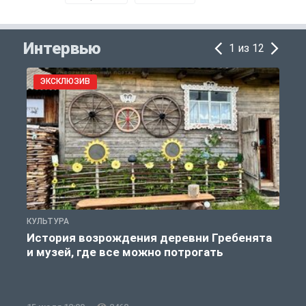
Интервью
1 из 12
ЭКСКЛЮЗИВ
КУЛЬТУРА
П
История возрождения деревни Гребенята
и музей, где все можно потрогать
к