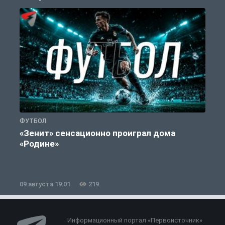
ФУТБОЛ
С
«Зенит» сенсационно проиграл дома
«Родине»
09 августа 19:01
219
0
Информационный портал «Первоисточник»