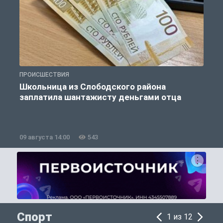
ПРОИСШЕСТВИЯ
П
Школьница из Слободского района
К
заплатила шантажисту деньгами отца
09 августа 14:00
543
0
Спорт
1 из 12