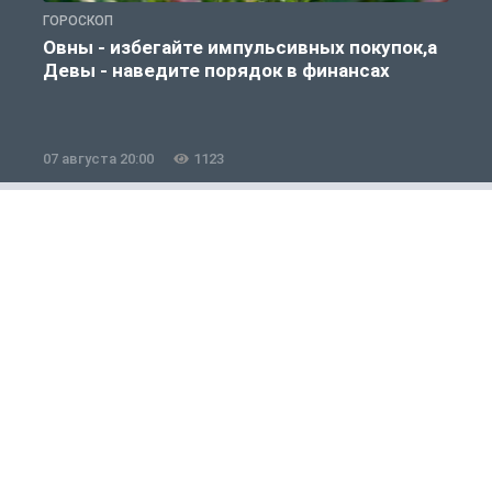
ГОРОСКОП
Г
Овны - избегайте импульсивных покупок,а
Девы - наведите порядок в финансах
07 августа 20:00
1123
0
Общество
1 из 12