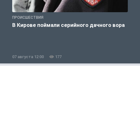
ПРОИСШЕСТВИЯ
О
В Кирове поймали серийного дачного вора
07 августа 12:00
177
0
Полезно знать
1 из 12