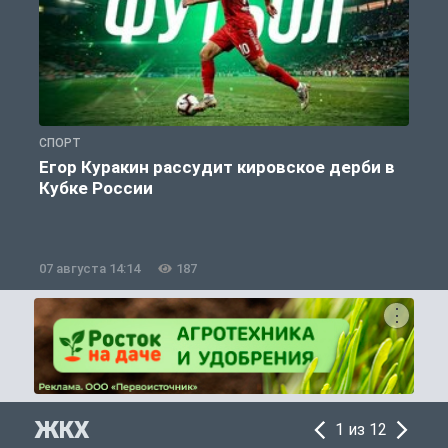
СПОРТ
С
Егор Куракин рассудит кировское дерби в
Кубке России
«
07 августа 14:14
187
0
ЖКХ
1 из 12