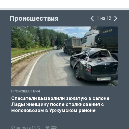
Происшествия
1 из 12
ПРОИСШЕСТВИЯ
П
Спасатели вызволили зажатую в салоне
Лады женщину после столкновения с
молоковозом в Уржумском районе
07 августа 14:40
225
0