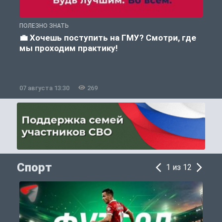
ПОЛЕЗНО ЗНАТЬ
А
💼 Хочешь поступить на ГМУ? Смотри, где
мы проходим практику!
07 августа 13:30
269
0
Спорт
1 из 12