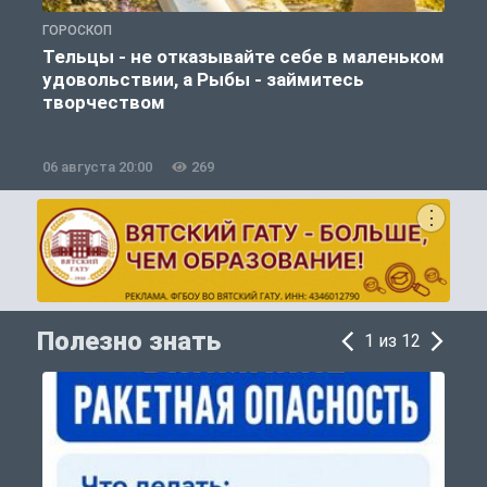
ГОРОСКОП
О
Тельцы - не отказывайте себе в маленьком
удовольствии, а Рыбы - займитесь
творчеством
06 августа 20:00
269
0
Полезно знать
1 из 12