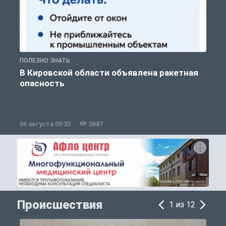
ПОЛЕЗНО ЗНАТЬ
Т
В Кировской области объявлена ракетная
опасность
06 августа 09:33
3687
0
Происшествия
1 из 12