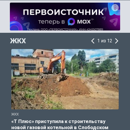
ЖКХ
1 из 12
ЖКХ
Ж
«Т Плюс» приступила к строительству
новой газовой котельной в Слободском