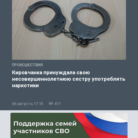
ПРОИСШЕСТВИЯ
П
Кировчанка принуждала свою
несовершеннолетнюю сестру употреблять
к
наркотики
06 августа 17:15
411
0