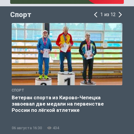
Спорт
1 из 12
СПОРТ
С
Ветеран спорта из Кирово-Чепецка
завоевал две медали на первенстве
России по лёгкой атлетике
06 августа 16:30
434
0