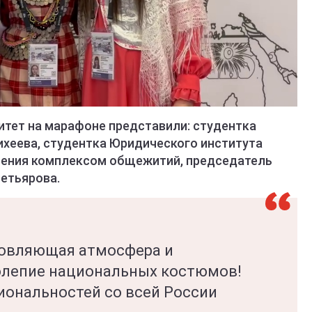
итет на марафоне представили: студентка
ихеева, студентка Юридического института
ления комплексом общежитий, председатель
етьярова.
новляющая атмосфера и
лепие национальных костюмов!
иональностей со всей России