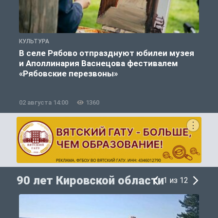
КУЛЬТУРА
К
В селе Рябово отпразднуют юбилеи музея
и Аполлинария Васнецова фестивалем
«Рябовские перезвоны»
02 августа 14:00
1360
2
90 лет Кировской области
1 из 12