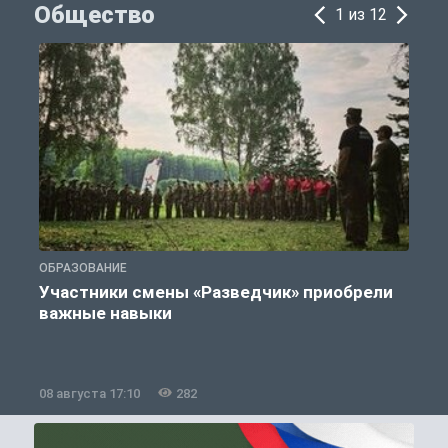
Общество
1 из 12
ОБРАЗОВАНИЕ
П
Участники смены «Разведчик» приобрели
К
важные навыки
08 августа 17:10
282
0