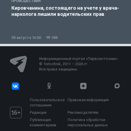
ПРОИСШЕСТВИЯ
П
Кировчанина, состоящего на учете у врача-
нарколога лишили водительских прав
08 августа 16:00
388
0
Информационный портал «Первоисточник»
© 1istochnik, 2011 – 2026 гг.
Все права защищены
Пользовательское
Правовая информация
соглашение
Редакция
Рекламодателям
Публикация
Политика обработки
комментариев
персональных данных