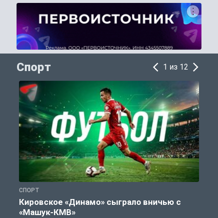
Спорт
1 из 12
СПОРТ
С
Кировское «Динамо» сыграло вничью с
«Машук-КМВ»