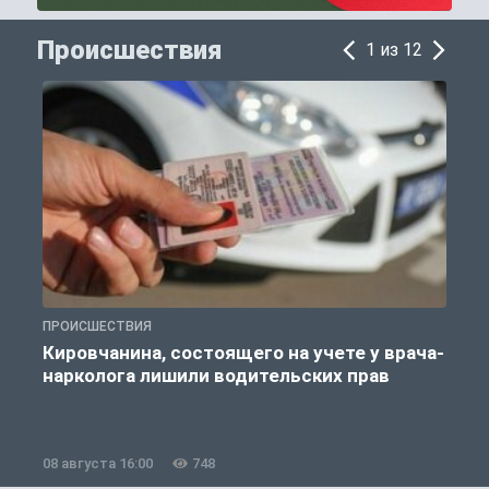
Происшествия
1 из 12
ПРОИСШЕСТВИЯ
П
Кировчанина, состоящего на учете у врача-
нарколога лишили водительских прав
08 августа 16:00
748
0