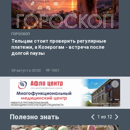
ГОРОСКОП
О
Тельцам стоит проверить регулярные
платежи, а Козерогам - встреча после
долгой паузы
08 августа 20:00
1001
0
Полезно знать
1 из 12