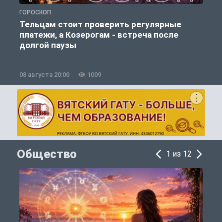
ГОРОСКОП
Г
Тельцам стоит проверить регулярные
платежи, а Козерогам - встреча после
долгой паузы
08 августа 20:00
1009
0
Общество
1 из 12