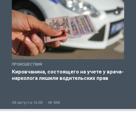
ПРОИСШЕСТВИЯ
П
Кировчанина, состоящего на учете у врача-
нарколога лишили водительских прав
08 августа 16:00
888
0