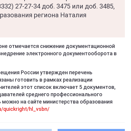
32) 27-27-34 доб. 3475 или доб. 3485,
бразования региона Наталия
ионе отмечается снижение документационной
 внедрение электронного документооборота в
вещения России утвержден перечень
язаны готовить в рамках реализации
чителей этот список включает 5 документов,
одавателей среднего профессионального
ь можно на сайте министерства образования
u/quickright/hl_vsbn/