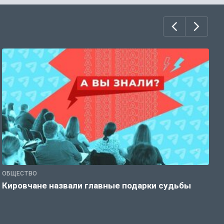
ОБЩЕСТВО
Э
Кировчане назвали главные подарки судьбы
В
о