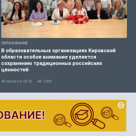
ОБРАЗОВАНИЕ
О
В образовательных организациях Кировской
В
области особое внимание уделяется
с
сохранению традиционных российских
ценностей
06 августа 18:10
1259
0