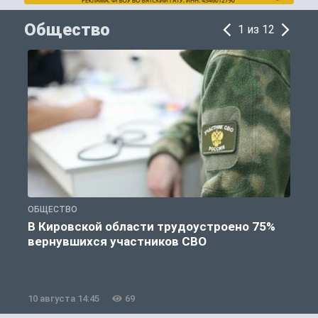
Общество
1 из 12
ОБЩЕСТВО
П
В Кировской области трудоустроено 75%
вернувшихся участников СВО
к
10 августа 14:45
69
1