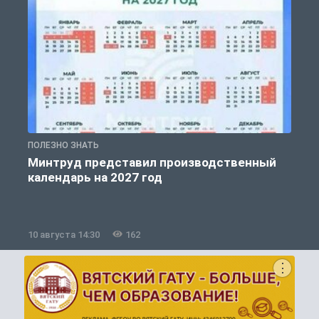
ПОЛЕЗНО ЗНАТЬ
П
Минтруд представил производственный
календарь на 2027 год
10 августа 14:30
162
1