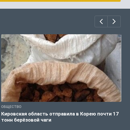
ОБЩЕСТВО
О
Кировская область отправила в Корею почти 17
Д
тонн берёзовой чаги
г