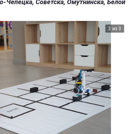
о-Чепецка, Советска, Омутнинска, Белой
2 из 3