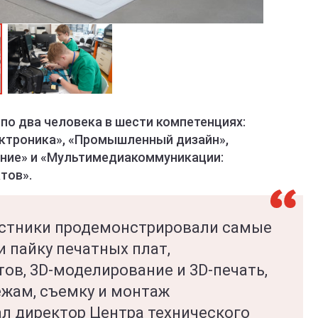
Министерство образования Кировской области
по два человека в шести компетенциях:
ктроника», «Промышленный дизайн»,
ание» и «Мультимедиакоммуникации:
тов».
астники продемонстрировали самые
и пайку печатных плат,
ов, 3D-моделирование и 3D-печать,
ежам, съемку и монтаж
ал директор Центра технического