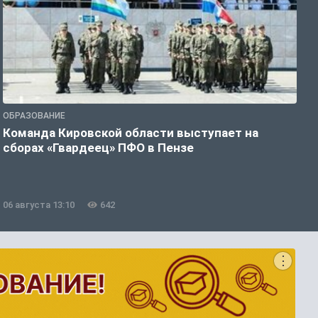
ОБРАЗОВАНИЕ
О
Команда Кировской области выступает на
С
сборах «Гвардеец» ПФО в Пензе
п
п
р
06 августа 13:10
642
0