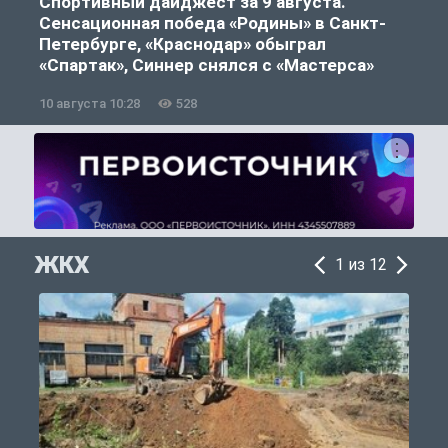
Спортивный дайджест за 9 августа.
Сенсационная победа «Родины» в Санкт-
Петербурге, «Краснодар» обыграл
«Спартак», Синнер снялся с «Мастерса»
10 августа 10:28
528
0
ЖКХ
1 из 12