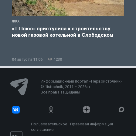
ЖКХ
Ж
«Т Плюс» приступила к строительству
новой газовой котельной в Слободском
04 августа 11:06
1230
0
Информационный портал «Первоисточник»
© 1istochnik, 2011 – 2026 гг.
Все права защищены
Пользовательское
Правовая информация
соглашение