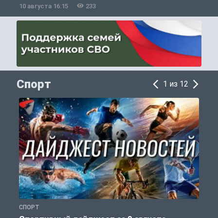
10 августа 16:15
233
1
Спорт
1 из 12
СПОРТ
Ф