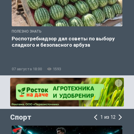
ПОЛЕЗНО ЗНАТЬ
П
Роспотребнадзор дал советы по выбору
сладкого и безопасного арбуза
07 августа 18:00
1593
0
Спорт
1 из 12