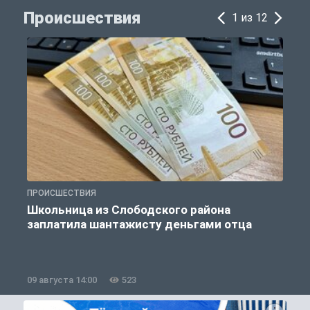
Происшествия
1 из 12
ПРОИСШЕСТВИЯ
П
Школьница из Слободского района
К
заплатила шантажисту деньгами отца
09 августа 14:00
523
0