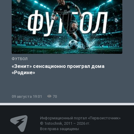
ФУТБОЛ
С
«Зенит» сенсационно проиграл дома
«Родине»
09 августа 19:01
70
0
Информационный портал «Первоисточник»
© 1istochnik, 2011 – 2026 гг.
Все права защищены