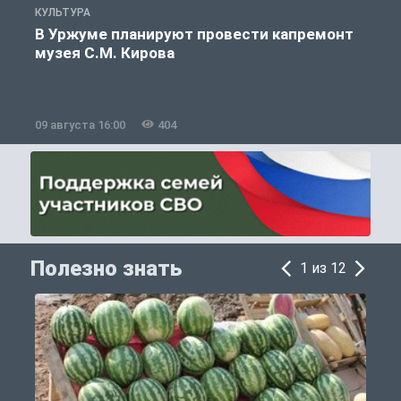
КУЛЬТУРА
П
В Уржуме планируют провести капремонт
музея С.М. Кирова
09 августа 16:00
404
0
Полезно знать
1 из 12