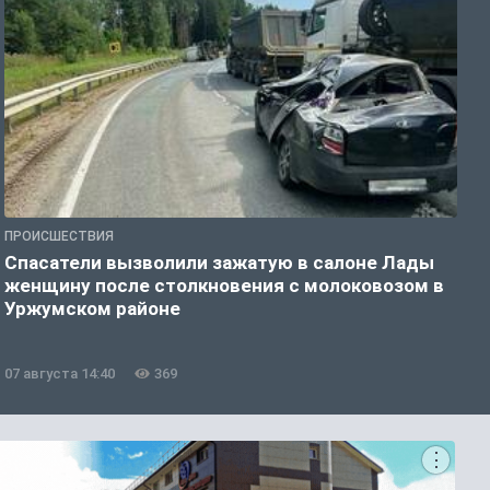
ПРОИСШЕСТВИЯ
О
Спасатели вызволили зажатую в салоне Лады
В
женщину после столкновения с молоковозом в
м
Уржумском районе
07 августа 14:40
369
0