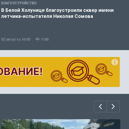
БЛАГОУСТРОЙСТВО
Б
В Белой Холунице благоустроили сквер имени
В
летчика-испытателя Николая Сомова
02 августа 16:00
1145
3