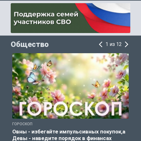
Общество
1 из 12
ГОРОСКОП
П
Овны - избегайте импульсивных покупок,а
Девы - наведите порядок в финансах