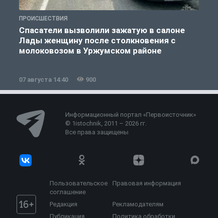
ПРОИСШЕСТВИЯ
П
Спасатели вызволили зажатую в салоне
Лады женщину после столкновения с
молоковозом в Уржумском районе
07 августа 14:40
900
0
Информационный портал «Первоисточник»
© 1istochnik, 2011 – 2026 гг.
Все права защищены
Пользовательское
Правовая информация
соглашение
Редакция
Рекламодателям
Публикация
Политика обработки