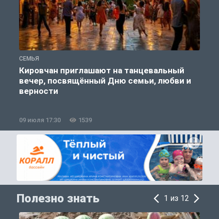
СЕМЬЯ
С
Кировчан приглашают на танцевальный
вечер, посвящённый Дню семьи, любви и
верности
09 июля 17:30
1539
0
Полезно знать
1 из 12