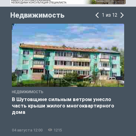
Недвижимость
1 из 12
НЕДВИЖИМОСТЬ
Н
В Шутовщине сильным ветром унесло
часть крыши жилого многоквартирного
дома
04 августа 12:00
1215
0