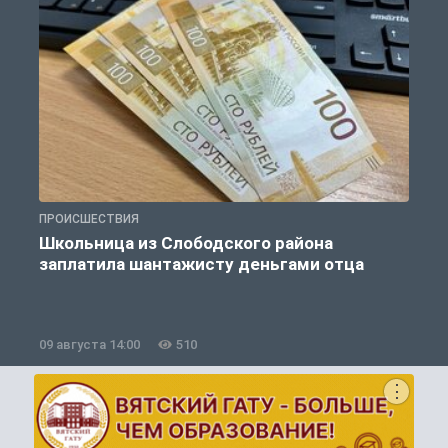
ПРОИСШЕСТВИЯ
П
Школьница из Слободского района
К
заплатила шантажисту деньгами отца
09 августа 14:00
510
0