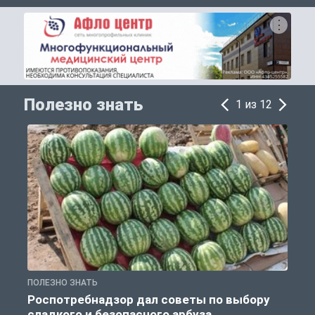
Полезно знать
1 из 12
ПОЛЕЗНО ЗНАТЬ
П
Роспотребнадзор дал советы по выбору
сладкого и безопасного арбуза