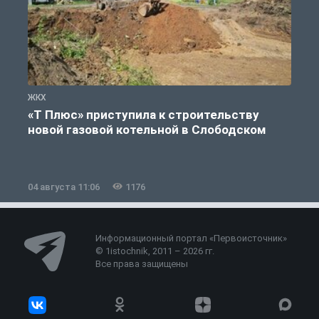
ЖКХ
Ж
«Т Плюс» приступила к строительству
новой газовой котельной в Слободском
04 августа 11:06
1176
0
Информационный портал «Первоисточник»
© 1istochnik, 2011 – 2026 гг.
Все права защищены