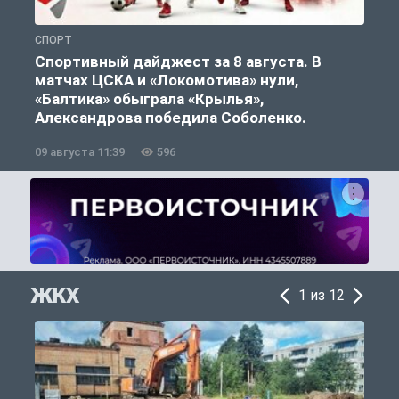
СПОРТ
С
Спортивный дайджест за 8 августа. В
матчах ЦСКА и «Локомотива» нули,
«Балтика» обыграла «Крылья»,
Александрова победила Соболенко.
09 августа 11:39
596
0
ЖКХ
1 из 12