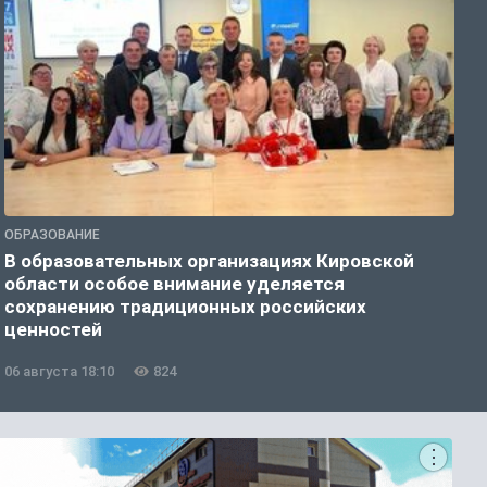
ОБРАЗОВАНИЕ
О
В образовательных организациях Кировской
К
области особое внимание уделяется
т
сохранению традиционных российских
ценностей
06 августа 18:10
824
0