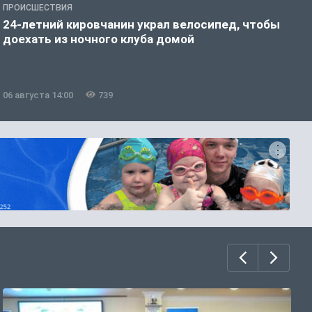
ПРОИСШЕСТВИЯ
П
24-летний кировчанин украл велосипед, чтобы
В
доехать из ночного клуба домой
р
06 августа 14:00
739
0