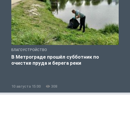
БЛАГОУСТРОЙСТВО
Э
В Метрограде прошёл субботник по
очистке пруда и берега реки
10 августа 15:00
308
0