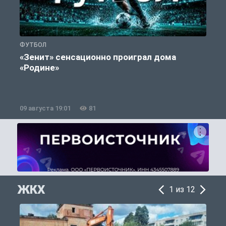
ФУТБОЛ
С
«Зенит» сенсационно проиграл дома
«Родине»
09 августа 19:01
81
0
ЖКХ
1 из 12