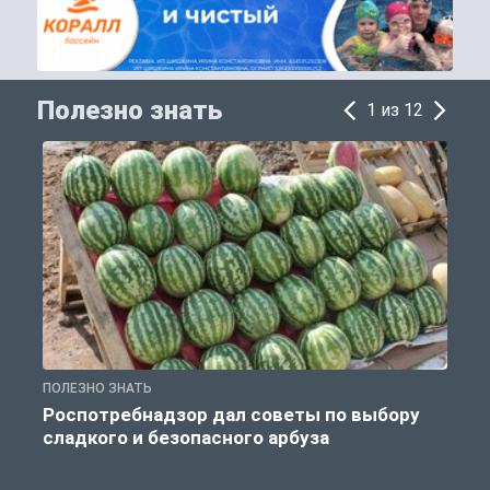
Полезно знать
1 из 12
ПОЛЕЗНО ЗНАТЬ
П
Роспотребнадзор дал советы по выбору
сладкого и безопасного арбуза