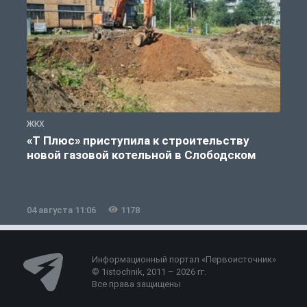
ЖКХ
Ж
«Т Плюс» приступила к строительству
новой газовой котельной в Слободском
04 августа 11:06
1178
0
Информационный портал «Первоисточник»
© 1istochnik, 2011 – 2026 гг.
Все права защищены