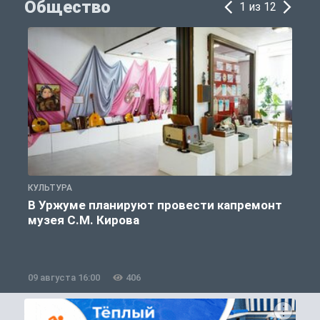
Общество
1 из 12
КУЛЬТУРА
П
В Уржуме планируют провести капремонт
музея С.М. Кирова
09 августа 16:00
406
0