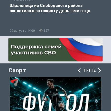
Школьница из Слободского района
К
заплатила шантажисту деньгами отца
09 августа 14:00
527
0
Спорт
1 из 12