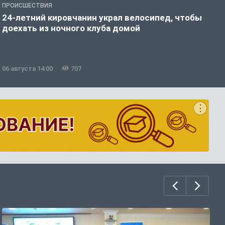
ПРОИСШЕСТВИЯ
П
24-летний кировчанин украл велосипед, чтобы
В
доехать из ночного клуба домой
р
06 августа 14:00
707
0