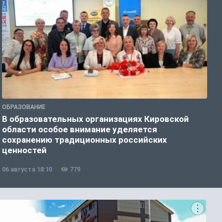
ОБРАЗОВАНИЕ
О
В образовательных организациях Кировской
К
области особое внимание уделяется
т
сохранению традиционных российских
ценностей
06 августа 18:10
779
0