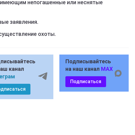
 имеющим непогашенные или неснятые
вые заявления.
осуществление охоты.
писывайтесь
Подписывайтесь
наш канал
на наш канал
MAX
еграм
Подписаться
одписаться