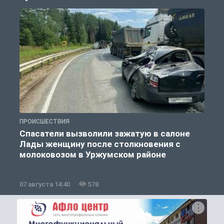
ПРОИСШЕСТВИЯ
П
Спасатели вызволили зажатую в салоне
Лады женщину после столкновения с
молоковозом в Уржумском районе
07 августа 14:40
578
0