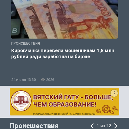
ПРОИСШЕСТВИЯ
П
Кировчанка перевела мошенникам 1,8 млн
рублей ради заработка на бирже
24 июля 13:30
2026
1
Происшествия
1 из 12