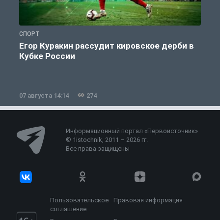
СПОРТ
С
Егор Куракин рассудит кировское дерби в
Кубке России
«
07 августа 14:14
274
0
Информационный портал «Первоисточник»
© 1istochnik, 2011 – 2026 гг.
Все права защищены
Пользовательское
Правовая информация
соглашение