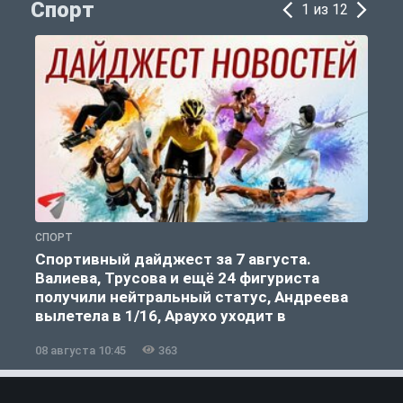
Спорт
1 из 12
СПОРТ
С
Спортивный дайджест за 7 августа.
Валиева, Трусова и ещё 24 фигуриста
получили нейтральный статус, Андреева
вылетела в 1/16, Араухо уходит в
«Ливерпуль»
08 августа 10:45
363
0