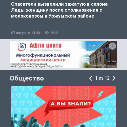
Спасатели вызволили зажатую в салоне
Лады женщину после столкновения с
молоковозом в Уржумском районе
07 августа 14:40
1912
0
Общество
1 из 12