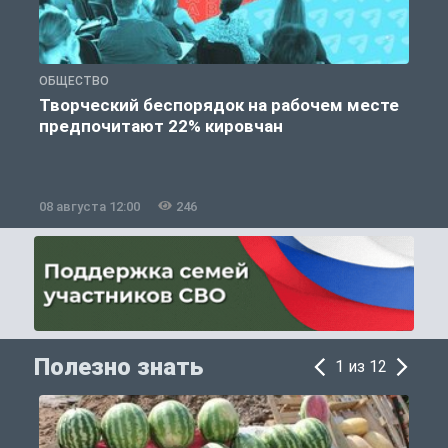
ОБЩЕСТВО
П
Творческий беспорядок на рабочем месте
предпочитают 22% кировчан
08 августа 12:00
246
0
Полезно знать
1 из 12