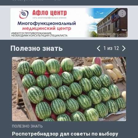
Полезно знать
1 из 12
ПОЛЕЗНО ЗНАТЬ
П
Роспотребнадзор дал советы по выбору