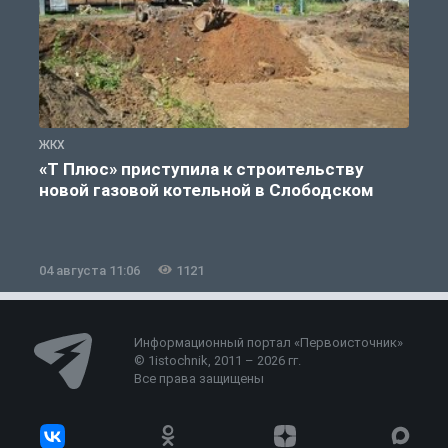
ЖКХ
Ж
«Т Плюс» приступила к строительству
новой газовой котельной в Слободском
04 августа 11:06
1121
0
Информационный портал «Первоисточник»
© 1istochnik, 2011 – 2026 гг.
Все права защищены