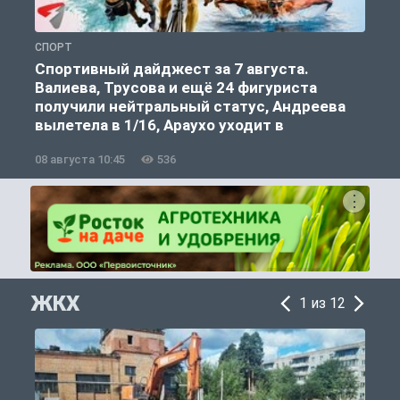
СПОРТ
С
Спортивный дайджест за 7 августа.
Валиева, Трусова и ещё 24 фигуриста
получили нейтральный статус, Андреева
вылетела в 1/16, Араухо уходит в
«Ливерпуль»
08 августа 10:45
536
0
ЖКХ
1 из 12