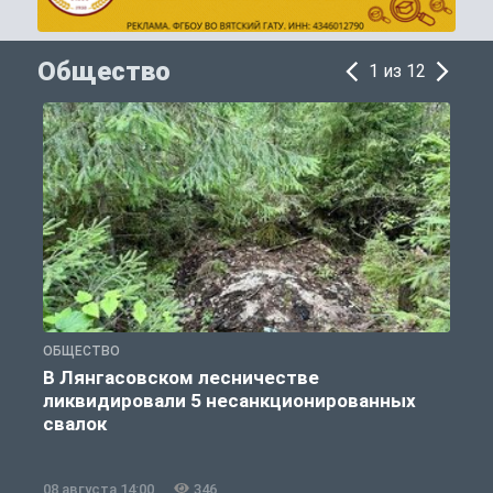
Общество
1 из 12
ОБЩЕСТВО
О
В Лянгасовском лесничестве
ликвидировали 5 несанкционированных
свалок
08 августа 14:00
346
0