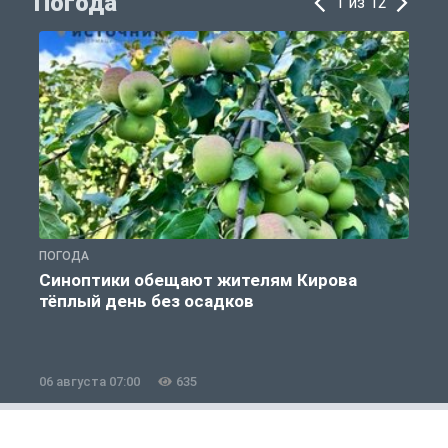
Погода
1 из 12
ПОГОДА
П
Синоптики обещают жителям Кирова
тёплый день без осадков
06 августа 07:00
635
0