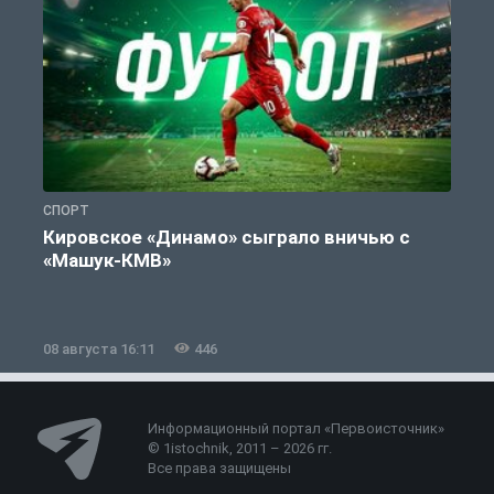
СПОРТ
С
Кировское «Динамо» сыграло вничью с
«Машук-КМВ»
в
08 августа 16:11
446
0
Информационный портал «Первоисточник»
© 1istochnik, 2011 – 2026 гг.
Все права защищены