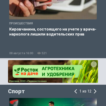
ПРОИСШЕСТВИЯ
П
Кировчанина, состоящего на учете у врача-
нарколога лишили водительских прав
08 августа 16:00
521
0
Спорт
1 из 12