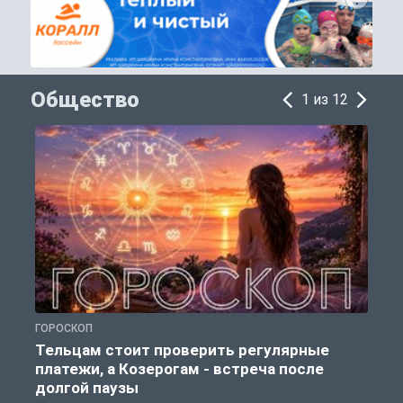
Общество
1 из 12
ГОРОСКОП
О
Тельцам стоит проверить регулярные
платежи, а Козерогам - встреча после
долгой паузы