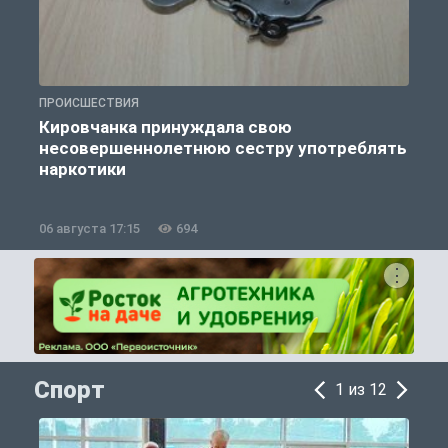
ПРОИСШЕСТВИЯ
П
Кировчанка принуждала свою
несовершеннолетнюю сестру употреблять
к
наркотики
06 августа 17:15
694
0
Спорт
1 из 12