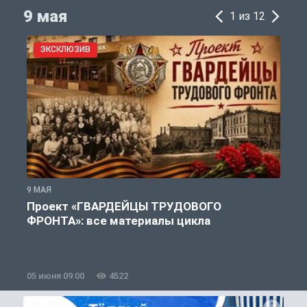
9 мая
1 из 12
ЭКСКЛЮЗИВ
9 МАЯ
9
Проект «ГВАРДЕЙЦЫ ТРУДОВОГО
ФРОНТА»: все материалы цикла
05 июня 09:00
4522
0