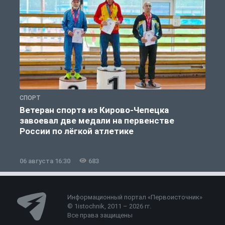
СПОРТ
С
Ветеран спорта из Кирово-Чепецка
завоевал две медали на первенстве
России по лёгкой атлетике
06 августа 16:30
683
0
Информационный портал «Первоисточник»
© 1istochnik, 2011 – 2026 гг.
Все права защищены