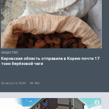
ОБЩЕСТВО
О
Кировская область отправила в Корею почти 17
Д
тонн берёзовой чаги
г
06 августа 18:00
483
0