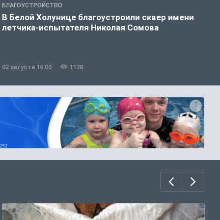
БЛАГОУСТРОЙСТВО
Б
В Белой Холунице благоустроили сквер имени
В
летчика-испытателя Николая Сомова
02 августа 16:00
1128
3