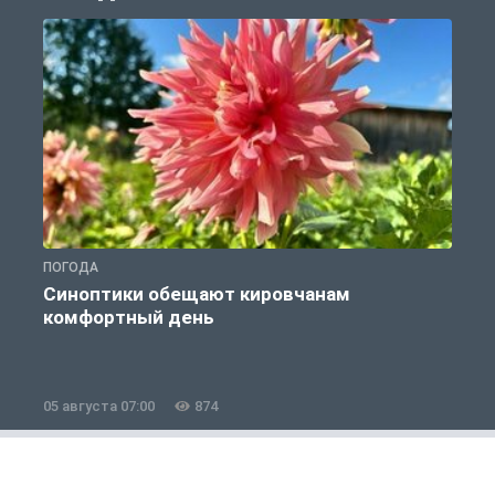
ПОГОДА
П
Синоптики обещают кировчанам
комфортный день
05 августа 07:00
874
0