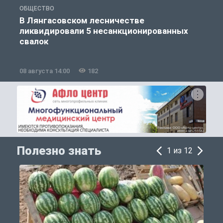
ОБЩЕСТВО
О
В Лянгасовском лесничестве
ликвидировали 5 несанкционированных
свалок
08 августа 14:00
182
0
Полезно знать
1 из 12