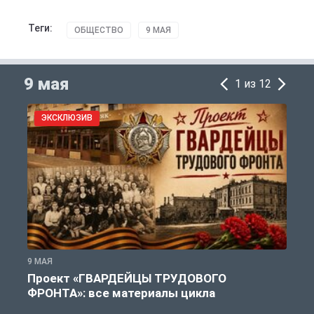
Теги:
ОБЩЕСТВО
9 МАЯ
9 мая
1 из 12
ЭКСКЛЮЗИВ
9 МАЯ
9
Проект «ГВАРДЕЙЦЫ ТРУДОВОГО
ФРОНТА»: все материалы цикла