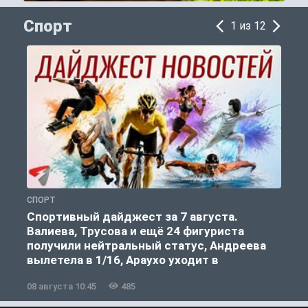
Спорт
1 из 12
СПОРТ
С
Спортивный дайджест за 7 августа.
Валиева, Трусова и ещё 24 фигуриста
получили нейтральный статус, Андреева
вылетела в 1/16, Араухо уходит в
«Ливерпуль»
08 августа 10:45
485
0