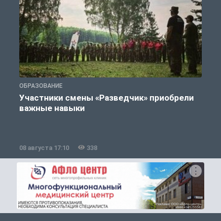
ОБРАЗОВАНИЕ
П
Участники смены «Разведчик» приобрели
К
важные навыки
08 августа 17:10
338
0