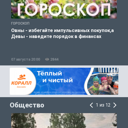
ГОРОСКОП
Г
Овны - избегайте импульсивных покупок,а
Девы - наведите порядок в финансах
07 августа 20:00
2844
0
Общество
1 из 12