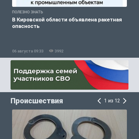
ПОЛЕЗНО ЗНАТЬ
Т
В Кировской области объявлена ракетная
опасность
06 августа 09:33
3992
0
Происшествия
1 из 12