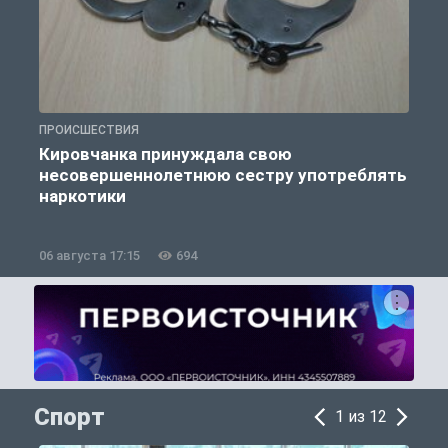
ПРОИСШЕСТВИЯ
П
Кировчанка принуждала свою
несовершеннолетнюю сестру употреблять
к
наркотики
06 августа 17:15
694
0
Спорт
1 из 12