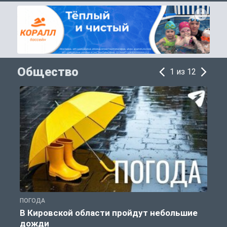
Общество
1 из 12
ПОГОДА
Г
В Кировской области пройдут небольшие
дожди