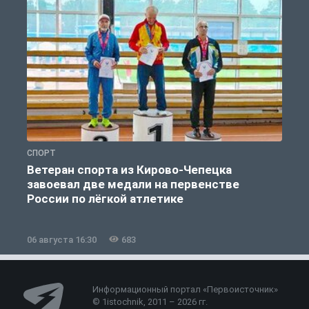
СПОРТ
С
Ветеран спорта из Кирово-Чепецка
завоевал две медали на первенстве
России по лёгкой атлетике
06 августа 16:30
683
0
Информационный портал «Первоисточник»
© 1istochnik, 2011 – 2026 гг.