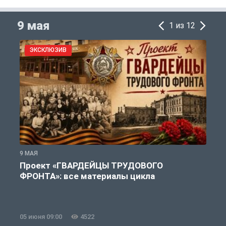
9 мая
1 из 12
ЭКСКЛЮЗИВ
9 МАЯ
9
Проект «ГВАРДЕЙЦЫ ТРУДОВОГО
ФРОНТА»: все материалы цикла
05 июня 09:00
4522
0