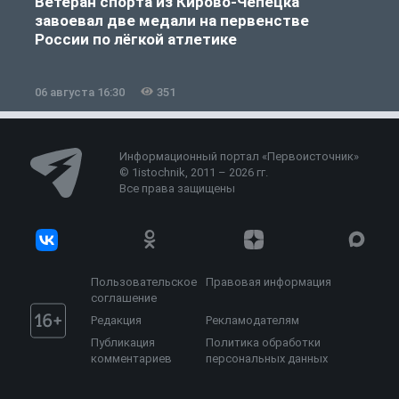
Ветеран спорта из Кирово-Чепецка
завоевал две медали на первенстве
России по лёгкой атлетике
06 августа 16:30
351
0
Информационный портал «Первоисточник»
© 1istochnik, 2011 – 2026 гг.
Все права защищены
Пользовательское
Правовая информация
соглашение
Редакция
Рекламодателям
Публикация
Политика обработки
комментариев
персональных данных