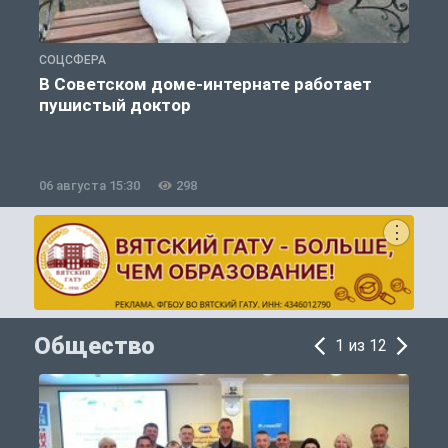
СОЦСФЕРА
С
В Советском доме-интернате работает
пушистый доктор
06 августа 15:30
298
0
Общество
1 из 12