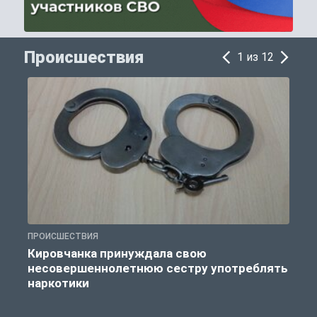
Происшествия
1 из 12
ПРОИСШЕСТВИЯ
П
Кировчанка принуждала свою
несовершеннолетнюю сестру употреблять
к
наркотики