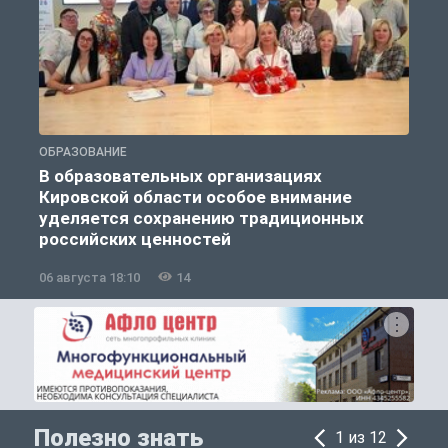
ОБРАЗОВАНИЕ
О
В образовательных организациях
Кировской области особое внимание
п
уделяется сохранению традиционных
российских ценностей
06 августа 18:10
14
0
Полезно знать
1 из 12