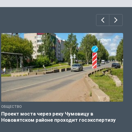
ОБЩЕСТВО
П
Проект моста через реку Чумовицу в
В
Нововятском районе проходит госэкспертизу
р