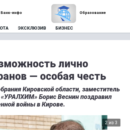
Банк-инфо
Образование
ОТА
ЭКСКЛЮЗИВ
БИЗНЕС
озможность лично
ранов — особая честь
брания Кировской области, заместитель
 «УРАЛХИМ» Борис Веснин поздравил
нной войны в Кирове.
2 из 3