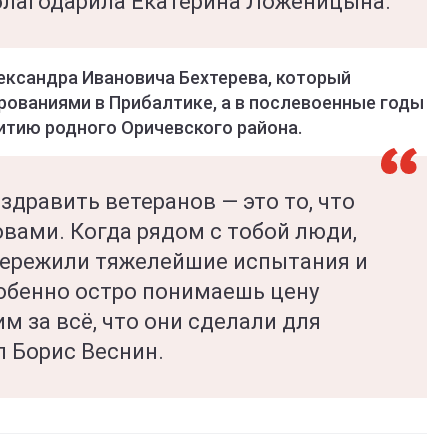
облагодарила Екатерина Ложеницына.
ександра Ивановича Бехтерева, который
рованиями в Прибалтике, а в послевоенные годы
витию родного Оричевского района.
дравить ветеранов — это то, что
вами. Когда рядом с тобой люди,
пережили тяжелейшие испытания и
собенно остро понимаешь цену
м за всё, что они сделали для
л Борис Веснин.