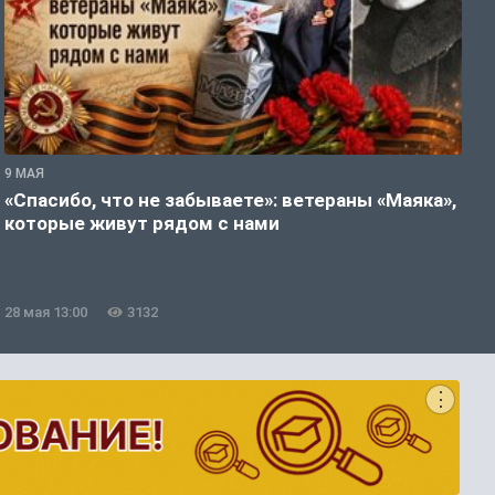
9 МАЯ
9
«Спасибо, что не забываете»: ветераны «Маяка»,
С
которые живут рядом с нами
о
з
28 мая 13:00
3132
2