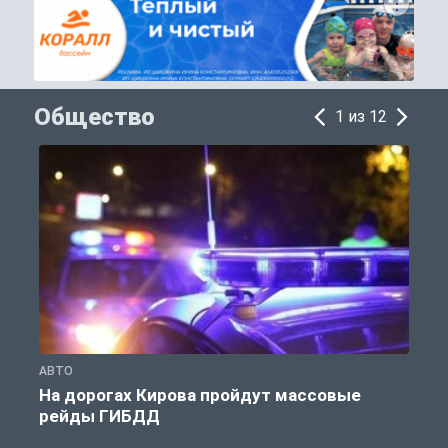
Общество
1 из 12
АВТО
О
На дорогах Кирова пройдут массовые
рейды ГИБДД