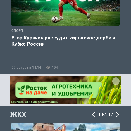
СПОРТ
С
Егор Куракин рассудит кировское дерби в
Кубке России
«
07 августа 14:14
194
0
ЖКХ
1 из 12