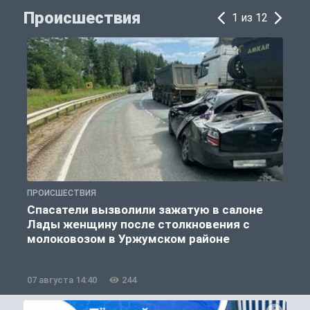
Происшествия
1 из 12
ПРОИСШЕСТВИЯ
П
Спасатели вызволили зажатую в салоне
Лады женщину после столкновения с
молоковозом в Уржумском районе
07 августа 14:40
244
0