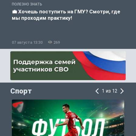
ПОЛЕЗНО ЗНАТЬ
А
💼 Хочешь поступить на ГМУ? Смотри, где
мы проходим практику!
07 августа 13:30
269
0
Спорт
1 из 12