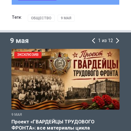
Теги:
ОБЩЕСТВО
9 МАЯ
9 мая
1 из 12
ЭКСКЛЮЗИВ
9 МАЯ
9
Проект «ГВАРДЕЙЦЫ ТРУДОВОГО
ФРОНТА»: все материалы цикла