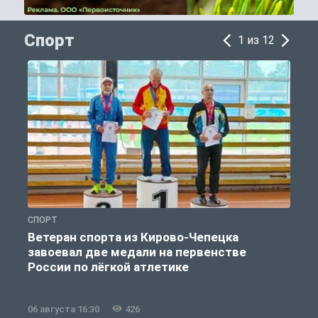
Спорт
1 из 12
СПОРТ
С
Ветеран спорта из Кирово-Чепецка
завоевал две медали на первенстве
России по лёгкой атлетике
06 августа 16:30
426
0