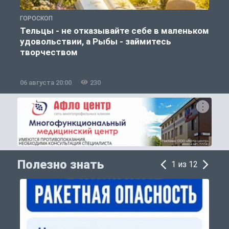
ГОРОСКОП
О
Тельцы - не отказывайте себе в маленьком
удовольствии, а Рыбы - займитесь
творчеством
06 августа 20:00
230
0
Полезно знать
1 из 12