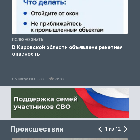
ПОЛЕЗНО ЗНАТЬ
Т
В Кировской области объявлена ракетная
опасность
06 августа 09:33
3683
0
Происшествия
1 из 12