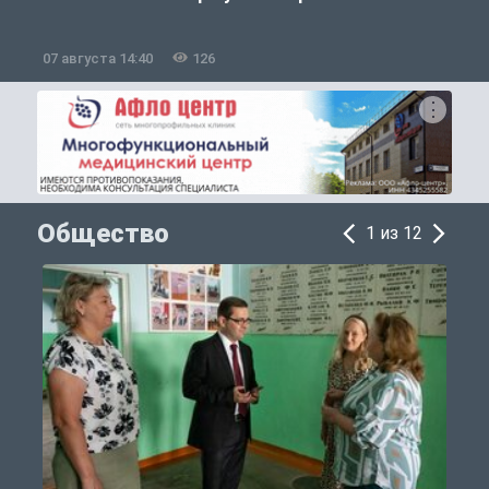
07 августа 14:40
126
0
Общество
1 из 12