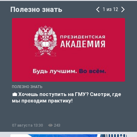
Полезно знать
1 из 12
ПОЛЕЗНО ЗНАТЬ
А
💼 Хочешь поступить на ГМУ? Смотри, где
мы проходим практику!
07 августа 13:30
243
0