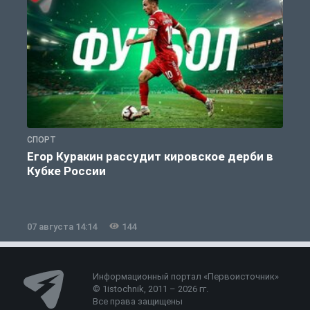
СПОРТ
С
Егор Куракин рассудит кировское дерби в
Кубке России
«
07 августа 14:14
144
0
Информационный портал «Первоисточник»
© 1istochnik, 2011 – 2026 гг.
Все права защищены