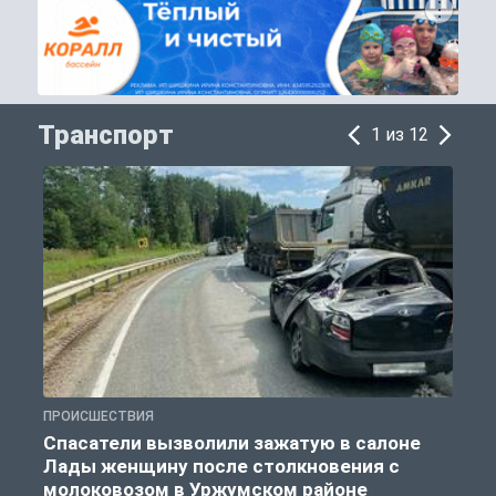
Транспорт
1 из 12
ПРОИСШЕСТВИЯ
Т
Спасатели вызволили зажатую в салоне
Лады женщину после столкновения с
молоковозом в Уржумском районе