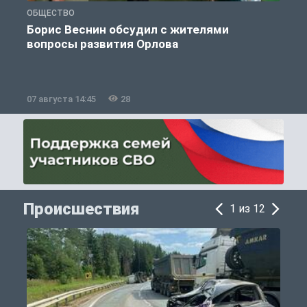
ОБЩЕСТВО
П
Борис Веснин обсудил с жителями
вопросы развития Орлова
07 августа 14:45
28
0
Происшествия
1 из 12