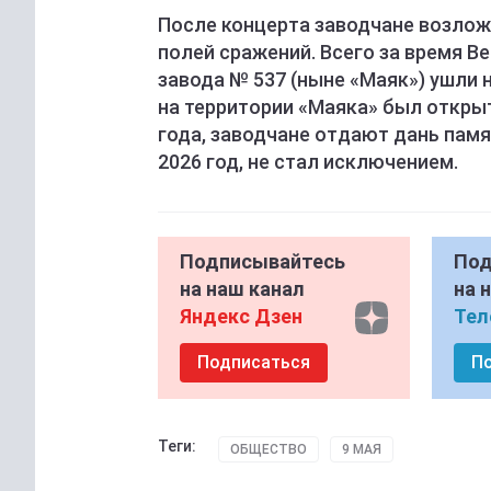
После концерта заводчане возложи
полей сражений. Всего за время В
завода № 537 (ныне «Маяк») ушли на
на территории «Маяка» был открыт
года, заводчане отдают дань пам
2026 год, не стал исключением.
Подписывайтесь
Под
на наш канал
на 
Яндекс Дзен
Тел
Подписаться
П
Теги:
ОБЩЕСТВО
9 МАЯ