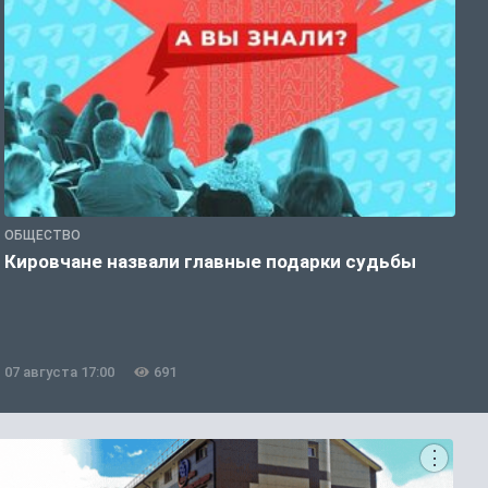
ОБЩЕСТВО
Э
Кировчане назвали главные подарки судьбы
В
о
07 августа 17:00
691
0