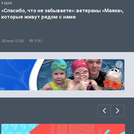
9 МАЯ
9
«Спасибо, что не забываете»: ветераны «Маяка»,
С
которые живут рядом с нами
о
з
28 мая 13:00
3151
2