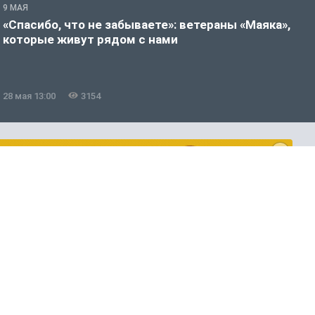
9 МАЯ
9
«Спасибо, что не забываете»: ветераны «Маяка»,
С
которые живут рядом с нами
о
з
28 мая 13:00
3154
2