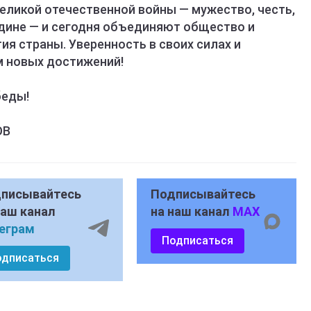
еликой отечественной войны — мужество, честь,
дине — и сегодня объединяют общество и
ия страны. Уверенность в своих силах и
м новых достижений!
беды!
ОВ
писывайтесь
Подписывайтесь
наш канал
на наш канал
MAX
еграм
Подписаться
одписаться