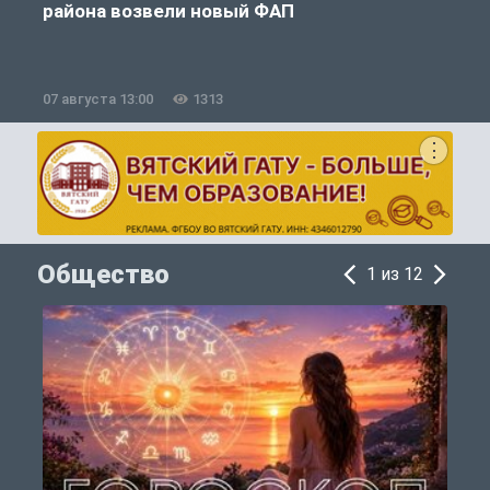
района возвели новый ФАП
07 августа 13:00
1313
0
Общество
1 из 12