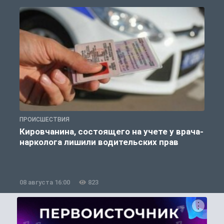
ПРОИСШЕСТВИЯ
П
Кировчанина, состоящего на учете у врача-
нарколога лишили водительских прав
08 августа 16:00
823
0