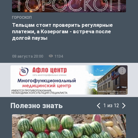
ГОРОСКОП
О
Тельцам стоит проверить регулярные
платежи, а Козерогам - встреча после
долгой паузы
08 августа 20:00
1134
0
Полезно знать
1 из 12