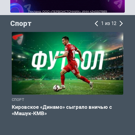
Спорт
1 из 12
СПОРТ
С
Кировское «Динамо» сыграло вничью с
«Машук-КМВ»
в