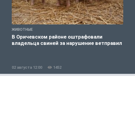
ЖИВОТНЫЕ
Ж
В Оричевском районе оштрафовали
владельца свиней за нарушение ветправил
02 августа 12:00
1452
2
Полезно знать
1 из 12