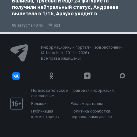
Валиева, Трусова и ещё 24 фигуриста
получили нейтральный статус, Андреева
вылетела в 1/16, Араухо уходит в
«Ливерпуль»
08 августа 10:45
521
0
Информационный портал «Первоисточник»
© 1istochnik, 2011 – 2026 гг.
Все права защищены
Пользовательское
Правовая информация
соглашение
Редакция
Рекламодателям
Публикация
Политика обработки
комментариев
персональных данных