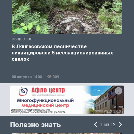
ОБЩЕСТВО
О
В Лянгасовском лесничестве
ликвидировали 5 несанкционированных
свалок
08 августа 14:00
309
0
Полезно знать
1 из 12