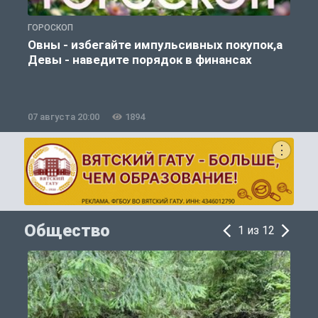
ГОРОСКОП
Г
Овны - избегайте импульсивных покупок,а
Девы - наведите порядок в финансах
07 августа 20:00
1894
0
Общество
1 из 12