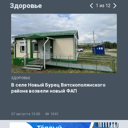
Здоровье
1 из 12
ЗДОРОВЬЕ
З
В селе Новый Бурец Вятскополянского
района возвели новый ФАП
07 августа 13:00
1041
0