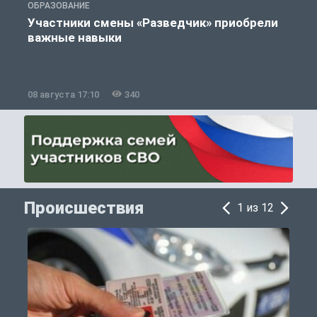
ОБРАЗОВАНИЕ
П
Участники смены «Разведчик» приобрели
К
важные навыки
08 августа 17:10
340
0
Происшествия
1 из 12