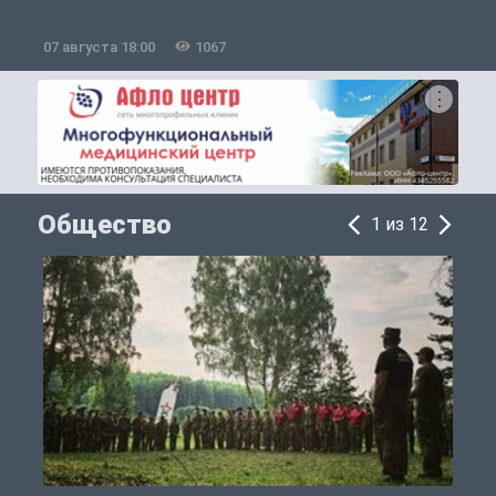
07 августа 18:00
1067
0
Общество
1 из 12