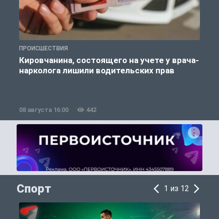
ПРОИСШЕСТВИЯ
П
Кировчанина, состоящего на учете у врача-
нарколога лишили водительских прав
08 августа 16:00
442
0
Спорт
1 из 12